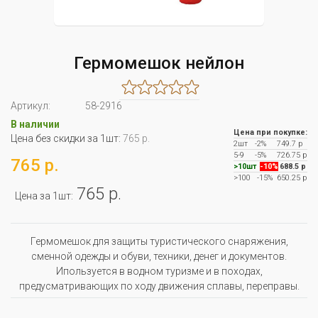
Гермомешок нейлон
Артикул:
58-2916
В наличии
Цена при покупке:
Цена без скидки за 1шт:
765 р.
2шт
-2%
749.7 р
5-9
-5%
726.75 р
765 р.
>10шт
-10%
688.5 р
>100
-15%
650.25 р
765 р.
Цена за 1шт:
Гермомешок для защиты туристического снаряжения,
сменной одежды и обуви, техники, денег и документов.
Ипользуется в водном туризме и в походах,
предусматривающих по ходу движения сплавы, переправы.