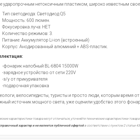
е ударопрочным нетоксичным пластиком, широко известным свое
Тип светодиода: Светодиод Q5
Мощность: 600 люмен.
Фокусировка луча: НЕТ
Количество режимов: 3.
Питание: Аккумулятор Li-ion (встроенный)
Корпус: Анодированный алюминий + ABS-пластик.
лектация:
-фонарик налобный BL-6804 15000W
-зарядное устройство от сети 220V
-з/у от прикуривателя
-подарочная упаковка
еологи, велосипедисты, туристы и просто люди, которым время о
жный источник мощного света, уже оценили удобство этого фонар
еские характеристики товара могут отличаться, уточняйте технические характеристики товара
справочный характер и не является публичной офертой
в соответствии с пунктом 2 статьи 43