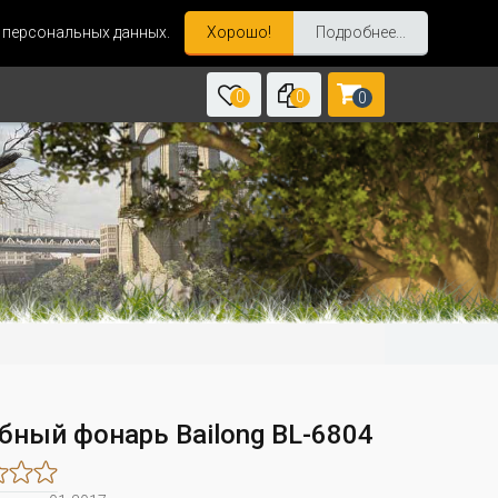
и персональных данных.
Хорошо!
Подробнее...
0
0
0
бный фонарь Bailong BL-6804