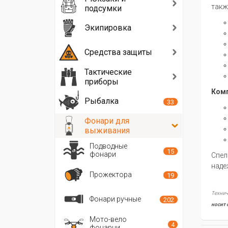
такж
подсумки
Экипировка
Средства защиты
Тактические
приборы
Комп
Рыбалка
33
Фонари для
выживания
Подводные
15
фонари
Спел
наде
Прожектора
19
Технич
Фонари ручные
202
носит 
Мото-вело
4
фонарни