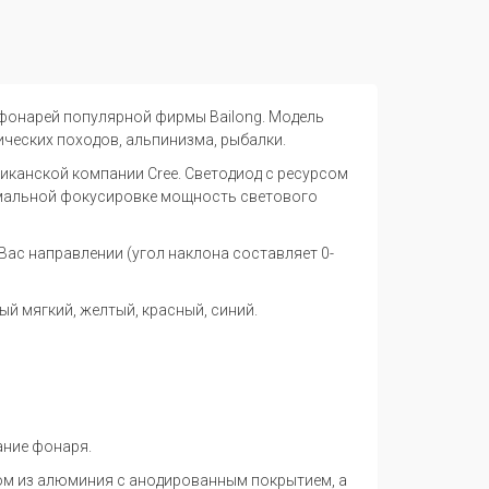
 фонарей популярной фирмы Bailong. Модель
ических походов, альпинизма, рыбалки.
канской компании Cree. Светодиод с ресурсом
имальной фокусировке мощность светового
ас направлении (угол наклона составляет 0-
ый мягкий, желтый, красный, синий.
ание фонаря.
ом из алюминия с анодированным покрытием, а