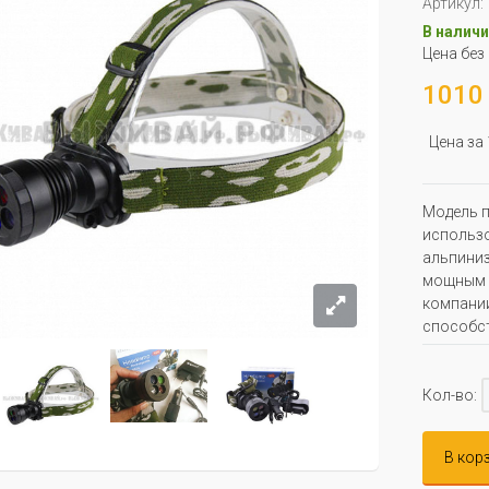
Артикул:
В наличи
Цена без
1010 
Цена за
Модель п
использо
альпиниз
мощным 
компании
способст
Кол-во:
В кор