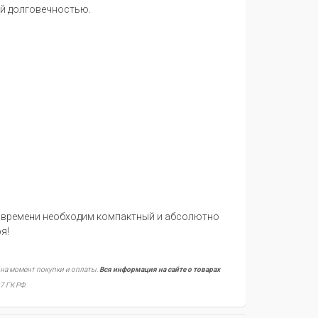
й долговечностью.
т времени необходим компактный и абсолютно
я!
 на момент покупки и оплаты.
Вся информация на сайте о товарах
7 ГК РФ.