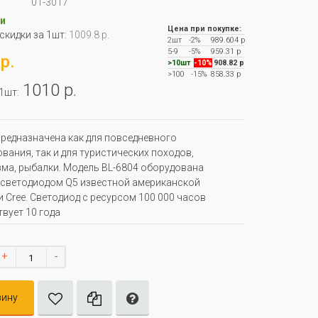
01-3017
и
Цена при покупке:
 скидки за 1шт:
1009.8 р.
2шт
-2%
989.604 р
5-9
-5%
959.31 р
р.
>10шт
-10%
908.82 р
>100
-15%
858.33 р
1010 р.
 1шт:
редназначена как для повседневного
вания, так и для туристических походов,
ма, рыбалки. Модель BL-6804 оборудована
светодиодом Q5 известной американской
 Cree. Светодиод с ресурсом 100 000 часов
вует 10 года
+
-
зину