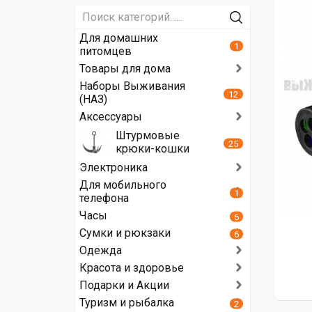
Для домашних
1
питомцев
Товары для дома
Наборы Выживания
12
(НАЗ)
Аксессуары
Штурмовые
25
крюки-кошки
Электроника
Для мобильного
1
телефона
Часы
6
Сумки и рюкзаки
6
Одежда
Красота и здоровье
Подарки и Акции
Туризм и рыбалка
2