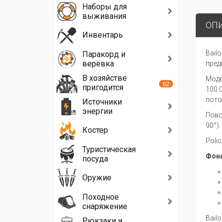
Наборы для
выживания
ОП
Инвентарь
Bail
Паракорд и
верёвка
пред
В хозяйстве
Моде
62
пригодится
100 
пото
Источники
энергии
Пово
90°).
Костер
Poli
Туристическая
Фона
посуда
Оружие
Походное
снаряжение
Bail
Рюкзаки и