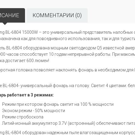
ИСАНИЕ
КОММЕНТАРИИ (0)
ong BL-6804 15000W – это универсальный представитель налобных
назначена как для повседневного использования, так и для турист
ль BL-6804 оборудована мощным светодиодом Q5 известной амери
000 часов способствует 10 годам непрерывной работы. При макс
ка достигает 600 люмен!
ротная головка позволяет наклонять фонарь в необходимом для В
ce BL-6804- универсальный фонарь на голову. Светит 4 цветами: бел
рь работает в 3 режимах:
Режим при котором фонарь светит на 100 % мощности
Эконом режим - 50% мощности
Режим стробоскопа
Литий-ионный аккумулятор 3.7V (встроенный) обеспечивают пит
ong BL-6804 оборудован надежным пыле влагозащищенным корпус