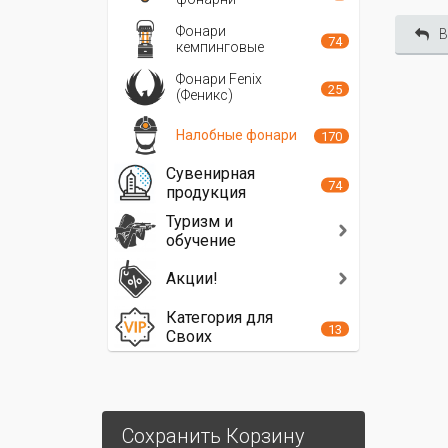
Фонари
В
74
кемпинговые
Фонари Fenix
25
(Феникс)
Налобные фонари
170
Сувенирная
74
продукция
Туризм и
обучение
Акции!
Категория для
13
Своих
Сохранить Корзину