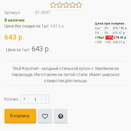
Артикул:
01-3097
В наличии
Цена при покупке:
Цена без скидки за 1шт:
642.6 р.
2шт
-2%
629.748 р
5-9
-5%
610.47 р
643 р.
>10шт
-10%
578.34 р
>100
-15%
546.21 р
643 р.
Цена за 1шт:
Skull Keychain - мощный стальной кулон с темляком из
паракорда. Изготовлен из литой стали. Имеет широкое
отверстие для пальца.
+
-
Кол-во:
В корзину