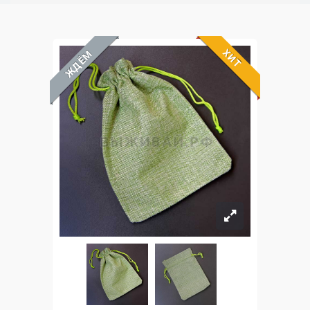
ХИТ
ЖДЁМ