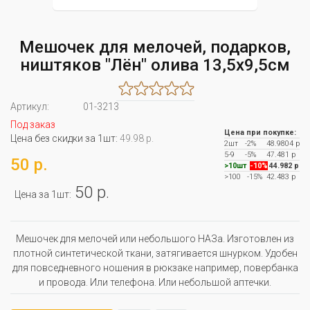
Мешочек для мелочей, подарков,
ништяков "Лён" олива 13,5x9,5см
Артикул:
01-3213
Под заказ
Цена при покупке:
Цена без скидки за 1шт:
49.98 р.
2шт
-2%
48.9804 р
5-9
-5%
47.481 р
50 р.
>10шт
-10%
44.982 р
>100
-15%
42.483 р
50 р.
Цена за 1шт:
Мешочек для мелочей или небольшого НАЗа. Изготовлен из
плотной синтетической ткани, затягивается шнурком. Удобен
для повседневного ношения в рюкзаке например, повербанка
и провода. Или телефона. Или небольшой аптечки.