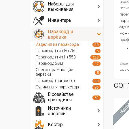
аксе
Наборы для
неск
выживания
пере
Инвентарь
пара
отды
Паракорд и
можн
верёвка
проф
Изделия из паракорда
38
Паракорд (тип IV) 750
6
Паракорд (тип III) 550
120
Паракорд 2мм
27
Технич
Светоотражающие
носит 
5
веревки
Паракорд (paracord)
30
СОП
Бусины для паракорда
86
В хозяйстве
62
пригодится
ЖДЁ
Источники
энергии
Костер