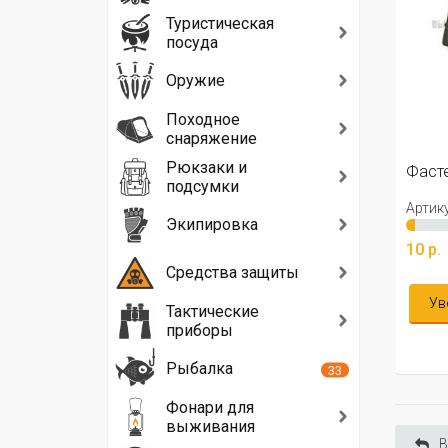
Туристическая
посуда
Оружие
Походное
снаряжение
Рюкзаки и
Фасте
подсумки
Артику
Экипировка
10 р.
Средства защиты
Ув
Тактические
приборы
Рыбалка
33
Фонари для
выживания
В