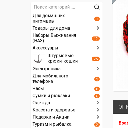
Для домашних
1
питомцев
Товары для дома
Наборы Выживания
12
(НАЗ)
Аксессуары
Штурмовые
25
крюки-кошки
Электроника
Для мобильного
1
телефона
Часы
6
Сумки и рюкзаки
6
Одежда
ОП
Красота и здоровье
Подарки и Акции
Бра
Туризм и рыбалка
2