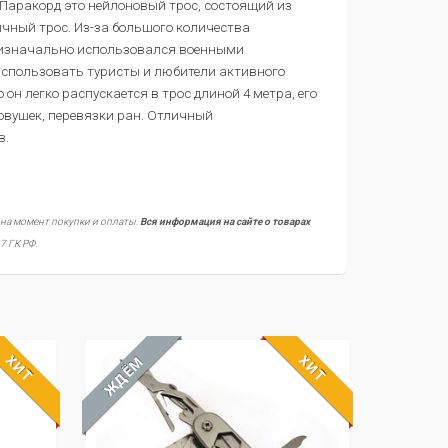
Паракорд это нейлоновый трос, состоящий из
ичный трос. Из-за большого количества
д изначально использовался военными
использовать туристы и любители активного
н легко распускается в трос длиной 4 метра, его
овушек, перевязки ран. Отличный
в.
 на момент покупки и оплаты.
Вся информация на сайте о товарах
7 ГК РФ.
ХИТ
ХИТ
ЖДЁМ