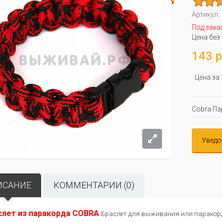
Артикул:
Под зака
Цена без
143 р
Цена за
Cobra Па
Уведо
ИСАНИЕ
КОММЕНТАРИИ (0)
слет из паракорда COBRA
Браслет для выживания или паракорд