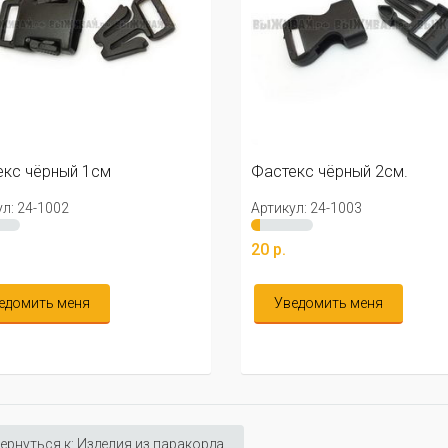
кс чёрный 1см
Фастекс чёрный 2см.
л: 24-1002
Артикул: 24-1003
20 р.
едомить меня
Уведомить меня
ернуться к: Изделия из паракорда