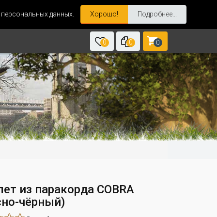
и персональных данных.
Хорошо!
Подробнее...
0
0
0
лет из паракорда COBRA
сно-чёрный)