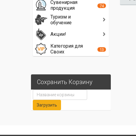
Сувенирная
74
продукция
Туризм и
обучение
Акции!
Категория для
13
Своих
Сохранить Корзину