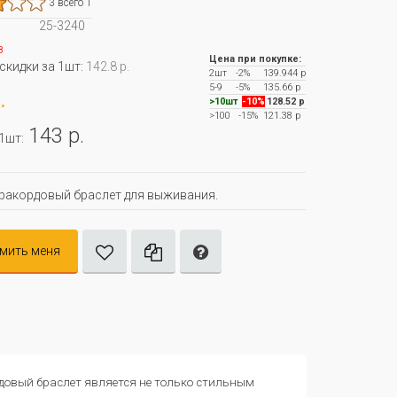
3 всего 1
25-3240
з
Цена при покупке:
 скидки за 1шт:
142.8 р.
2шт
-2%
139.944 р
5-9
-5%
135.66 р
.
>10шт
-10%
128.52 р
>100
-15%
121.38 р
143 р.
 1шт:
ракордовый браслет для выживания.
мить меня
овый браслет является не только стильным