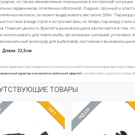
ссуаром, но также незаменимым помощником в экстренной ситуации. 
ольких сердечников, оплетенных оболочкой. Гладкий, прочный и эласт
плетенных волокон, он может выдерживать вес около 200кг. Паракор
шютистами в виде строп и астронавтами, но теперь паракорд стали 
ха. Главная ценность браслета выживальщика заключается в том, что о
о использовать для ловли рыбы, организации шалашей, установки л
ессиональный аксессуар для рыболовов, охотников и выживальщико
Длина: 22,5см
еские характеристики товара могут отличаться, уточняйте технические характеристики товара
справочный характер и не является публичной офертой
в соответствии с пунктом 2 статьи 43
УТСТВУЮЩИЕ ТОВАРЫ
ХИТ
М
ЖДЁМ