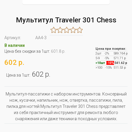
Мультитул Traveler 301 Сhess
Артикул:
AA4-3
В наличии
Цена при покупке:
Цена без скидки за 1шт:
601.8 р.
2шт
-2%
589.764 р
5-9
-5%
571.71 р
602 р.
>10шт
-10%
541.62 р
>100
-15%
511.53 р
602 р.
Цена за 1шт:
Мультитул-пассатижи с набором инструментов. Консервный
нож, кусачки, напильник, нож, отвертка, пассатижи, пила,
пилка для ногтей.Мультитул Traveler 301 Сhess представляет
из себя практичный инструмент для ремонта любого
снаряжения или даже техники в походных условиях.