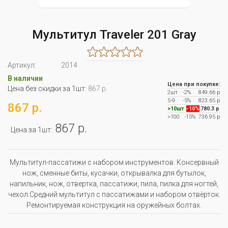
Мультитул Traveler 201 Gray
Артикул:
2014
В наличии
Цена при покупке:
Цена без скидки за 1шт:
867 р.
2шт
-2%
849.66 р
5-9
-5%
823.65 р
867 р.
>10шт
-10%
780.3 р
>100
-15%
736.95 р
867 р.
Цена за 1шт:
Мультитул-пассатижи с набором инструментов. Консервный
нож, сменные биты, кусачки, открывалка для бутылок,
напильник, нож, отвертка, пассатижи, пила, пилка для ногтей,
чехол.Средний мультитул с пассатижами и набором отвёрток.
Ремонтируемая конструкция на оружейных болтах.