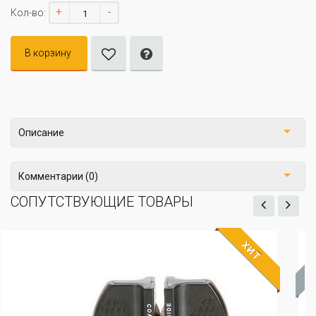
+
-
Кол-во:
В корзину
Описание
Комментарии (0)
СОПУТСТВУЮЩИЕ ТОВАРЫ
Т
ХИ
ЖДЁМ