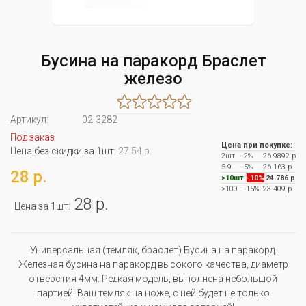
Бусина на паракорд Браслет
железо
Артикул:
02-3282
Под заказ
Цена при покупке:
Цена без скидки за 1шт:
27.54 р.
2шт
-2%
26.9892 р
5-9
-5%
26.163 р
28 р.
>10шт
-10%
24.786 р
>100
-15%
23.409 р
28 р.
Цена за 1шт:
Универсальная (темляк, браслет) Бусина на паракорд.
Железная бусина на паракорд высокого качества, диаметр
отверстия 4мм. Редкая модель, выполнена небольшой
партией! Ваш темляк на ноже, с ней будет не только