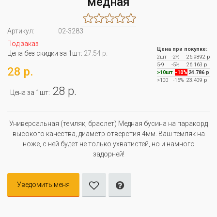
медная
Артикул:
02-3283
Под заказ
Цена при покупке:
Цена без скидки за 1шт:
27.54 р.
2шт
-2%
26.9892 р
5-9
-5%
26.163 р
28 р.
>10шт
-10%
24.786 р
>100
-15%
23.409 р
28 р.
Цена за 1шт:
Универсальная (темляк, браслет) Медная бусина на паракорд
высокого качества, диаметр отверстия 4мм. Ваш темляк на
ноже, с ней будет не только ухватистей, но и намного
задорней!
Уведомить меня