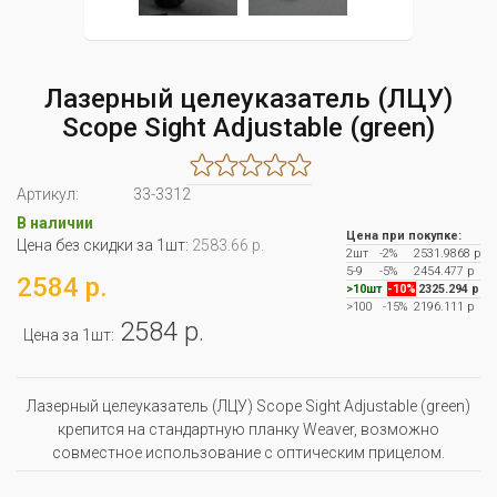
Лазерный целеуказатель (ЛЦУ)
Scope Sight Adjustable (green)
Артикул:
33-3312
В наличии
Цена при покупке:
Цена без скидки за 1шт:
2583.66 р.
2шт
-2%
2531.9868 р
5-9
-5%
2454.477 р
2584 р.
>10шт
-10%
2325.294 р
>100
-15%
2196.111 р
2584 р.
Цена за 1шт:
Лазерный целеуказатель (ЛЦУ) Scope Sight Adjustable (green)
крепится на стандартную планку Weaver, возможно
совместное использование с оптическим прицелом.