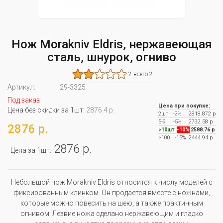
Нож Morakniv Eldris, нержавеющая
сталь, шнурок, огниво
2 всего 2
Артикул:
29-3325
Под заказ
Цена при покупке:
Цена без скидки за 1шт:
2876.4 р.
2шт
-2%
2818.872 р
5-9
-5%
2732.58 р
2876 р.
>10шт
-10%
2588.76 р
>100
-15%
2444.94 р
2876 р.
Цена за 1шт:
Небольшой нож Morakniv Eldris относится к числу моделей с
фиксированным клинком. Он продается вместе с ножнами,
которые можно повесить на шею, а также практичным
огнивом. Лезвие ножа сделано нержавеющим и гладко