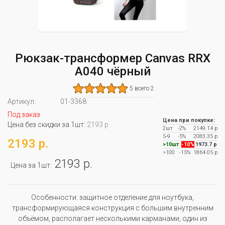
Рюкзак-трансформер Canvas RRX
A040 чёрный
5 всего 2
Артикул:
01-3368
Под заказ
Цена при покупке:
Цена без скидки за 1шт:
2193 р.
2шт
-2%
2149.14 р
5-9
-5%
2083.35 р
2193 р.
>10шт
-10%
1973.7 р
>100
-15%
1864.05 р
2193 р.
Цена за 1шт:
Особенности: защитное отделение для ноутбука,
трансформирующаяся конструкция с большим внутренним
объёмом, располагает несколькими карманами, один из