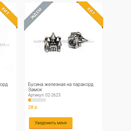
ХИТ
ХИТ
ЖДЁМ
корд
Бусина железная на паракорд
Замок
Артикул: 02-2623
28 р.
Уведомить меня