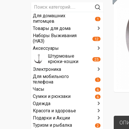
Для домашних
1
питомцев
Товары для дома
Наборы Выживания
12
(НАЗ)
Аксессуары
Штурмовые
25
крюки-кошки
Электроника
Для мобильного
1
телефона
Часы
6
Сумки и рюкзаки
6
Одежда
Красота и здоровье
Подарки и Акции
ОП
Туризм и рыбалка
2