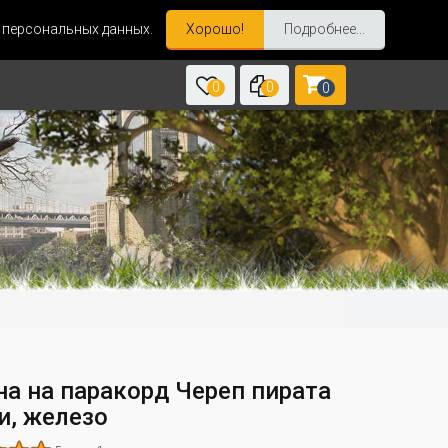
и персональных данных.
Хорошо!
Подробнее...
0
0
0
на на паракорд Череп пирата
и, железо