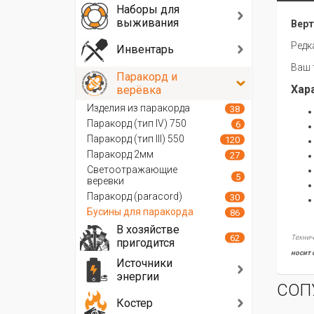
Наборы для
выживания
Верт
Редк
Инвентарь
Ваш 
Паракорд и
Хар
верёвка
Изделия из паракорда
38
Паракорд (тип IV) 750
6
Паракорд (тип III) 550
120
Паракорд 2мм
27
Светоотражающие
5
веревки
Паракорд (paracord)
30
Бусины для паракорда
86
В хозяйстве
62
Технич
пригодится
носит 
Источники
энергии
СОП
Костер