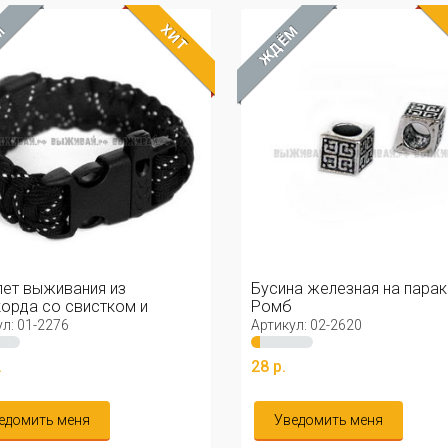
ХИТ
М
ЖДЁМ
ет выживания из
Бусина железная на пара
орда со свистком и
Ромб
асом BLACK
л: 01-2276
Артикул: 02-2620
.
28 р.
едомить меня
Уведомить меня