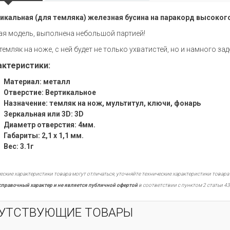
икальная (для темляка) железная бусина на паракорд высоког
ая модель, выполнена небольшой партией!
темляк на ноже, с ней будет не только ухватистей, но и намного зад
актеристики:
Материал: металл
Отверстие: Вертикальное
Назначение: темляк на нож, мультитул, ключи, фонарь
Зеркальная или 3D: 3D
Диаметр отверстия: 4мм.
Габариты: 2,1 х 1,1 мм.
Вес: 3.1г
еские характеристики товара могут отличаться, уточняйте технические характеристики товара
справочный характер и не является публичной офертой
в соответствии с пунктом 2 статьи 43
УТСТВУЮЩИЕ ТОВАРЫ