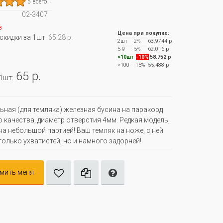
5 всего 1
02-3407
з
Цена при покупке:
 скидки за 1шт:
65.28 р.
2шт
-2%
63.9744 р
5-9
-5%
62.016 р
>10шт
-10%
58.752 р
>100
-15%
55.488 р
65 р.
 1шт:
ьная (для темляка) железная бусина на паракорд
 качества, диаметр отверстия 4мм. Редкая модель,
а небольшой партией! Ваш темляк на ноже, с ней
 только ухватистей, но и намного задорней!
мить меня