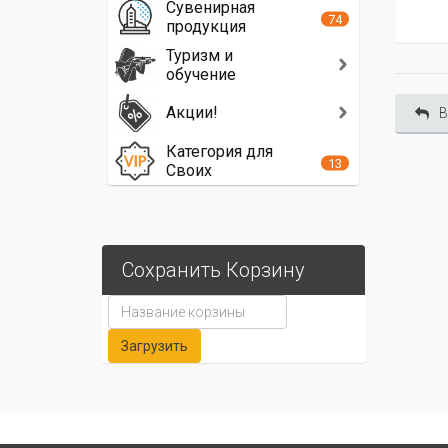
Сувенирная
74
продукция
Туризм и
обучение
Акции!
В
Категория для
13
Своих
Сохранить Корзину