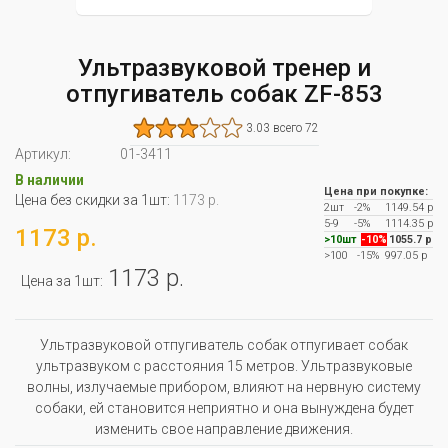
Ультразвуковой тренер и
отпугиватель собак ZF-853
3.03 всего 72
Артикул:
01-3411
В наличии
Цена при покупке:
Цена без скидки за 1шт:
1173 р.
2шт
-2%
1149.54 р
5-9
-5%
1114.35 р
1173 р.
>10шт
-10%
1055.7 р
>100
-15%
997.05 р
1173 р.
Цена за 1шт:
Ультразвуковой отпугиватель собак отпугивает собак
ультразвуком с расстояния 15 метров. Ультразвуковые
волны, излучаемые прибором, влияют на нервную систему
собаки, ей становится неприятно и она вынуждена будет
изменить свое направление движения.