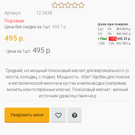
Артикул:
12-3428
Под заказ
Цена при покупке:
Цена без скидки за 1шт:
494.7 р.
2шт
-2%
484.806 р
5-9
-5%
469.965 р
495 р.
>10шт
-10%
445.23 р
>100
-15%
420.495 р
495 р.
Цена за 1шт:
Средний, но мощный поисковый магнит для вертикального (с
моста, колодец, с лодки). Мощность - 60кг! Удобен для поиска
и металлической мелочи в кустах и мелководье (например
монеты или потерянные ключи). Поисковый магнит - вечный
источник удовольствия на р
Уведомить меня