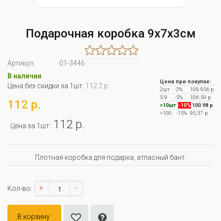
Подарочная коробка 9х7х3см
Артикул:
01-3446
В наличии
Цена при покупке:
Цена без скидки за 1шт:
112.2 р.
2шт
-2%
109.956 р
5-9
-5%
106.59 р
112 р.
>10шт
-10%
100.98 р
>100
-15%
95.37 р
112 р.
Цена за 1шт:
Плотная коробка для подарка, атласный бант.
+
-
Кол-во:
В корзину