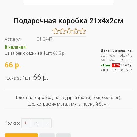
Подарочная коробка 21х4х2см
Артикул:
01-3447
В наличии
Цена при покупке:
Цена без скидки за 1шт:
66.3 р.
2шт
-2%
64.974 р
5-9
-5%
62.985 р
66 р.
>10шт
-10%
59.67 р
>100
-15%
56.355 р
66 р.
Цена за 1шт:
Плотная коробка для подарка (часы, нож, браслет).
Шелкография металлик, атласный бант.
+
-
Кол-во: