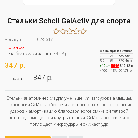
Стельки Scholl GelActiv для спорта
Артикул:
02-3517
Под заказ
Цена при покупке:
Цена без скидки за 1шт:
346.8 р.
2шт
-2%
339.864 р
5-9
-5%
329.46 р
347 р.
>10шт
-10%
312.12 р
>100
-15%
294.78 р
347 р.
Цена за 1шт:
Стельки анатомические для уменьшения нагрузок на мышцы.
Технология GelActiv обеспечивает превосходное поглощение
ударов и амортизацию благодаря эргономичной гелевой
вставке, помещённой внутрь стельки. GelActiv эффективно
поглощает микроудары и снижает уда