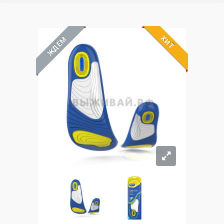
ХИТ
ЖДЁМ