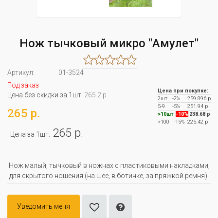
Нож тычковый микро "Амулет"
Артикул:
01-3524
Под заказ
Цена при покупке:
Цена без скидки за 1шт:
265.2 р.
2шт
-2%
259.896 р
5-9
-5%
251.94 р
265 р.
>10шт
-10%
238.68 р
>100
-15%
225.42 р
265 р.
Цена за 1шт:
Нож малый, тычковый в ножнах c пластиковыми накладками,
для скрытого ношения (на шее, в ботинке, за пряжкой ремня).
Уведомить меня