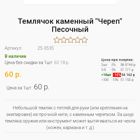
Темлячок каменный "Череп"
Песочный
Артикул:
25-3535
В наличии
Цена при покупке:
Цена без скидки за 1шт:
60.18 р.
2шт
-2%
58.9764 р
5-9
-5%
57.171 р
60 р.
>10шт
-10%
54.162 р
>100
-15%
51.153 р
60 р.
Цена за 1шт:
Небольшой темляк с петлей для руки (или крепления на
экипировке) из прочной нити, с каменным черепком. За шнур
темляка оружие или инструмент может вытягиваться из чехла
(ножен, кармана и т. д.)