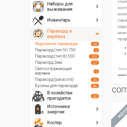
стил
Наборы для
сост
выживания
коли
Инвентарь
пара
отды
Паракорд и
можн
верёвка
проф
Изделия из паракорда
38
Паракорд (тип IV) 750
6
Паракорд (тип III) 550
120
Паракорд 2мм
27
Светоотражающие
Технич
5
веревки
носит 
Паракорд (paracord)
30
Бусины для паракорда
86
СОП
В хозяйстве
62
пригодится
Источники
ЖДЁ
энергии
Костер