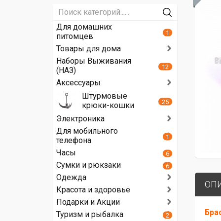
Для домашних
1
питомцев
Товары для дома
Наборы Выживания
12
(НАЗ)
Аксессуары
Штурмовые
25
крюки-кошки
Электроника
Для мобильного
1
телефона
Часы
6
Сумки и рюкзаки
6
Одежда
ОП
Красота и здоровье
Подарки и Акции
Бра
Туризм и рыбалка
2