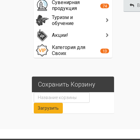
Сувенирная
В
74
продукция
Туризм и
обучение
Акции!
Категория для
13
Своих
Сохранить Корзину