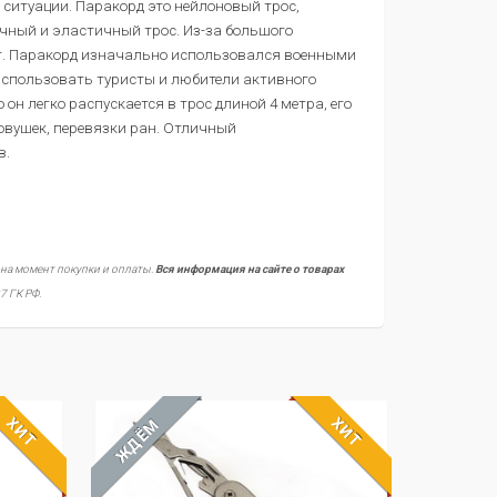
ситуации. Паракорд это нейлоновый трос,
очный и эластичный трос. Из-за большого
кг. Паракорд изначально использовался военными
использовать туристы и любители активного
н легко распускается в трос длиной 4 метра, его
овушек, перевязки ран. Отличный
в.
 на момент покупки и оплаты.
Вся информация на сайте о товарах
7 ГК РФ.
ХИТ
ХИТ
ЖДЁМ