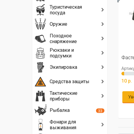
Туристическая
посуда
Оружие
Походное
снаряжение
Рюкзаки и
подсумки
Фасте
Экипировка
Артику
10 р.
Средства защиты
Тактические
Ув
приборы
Рыбалка
33
Фонари для
выживания