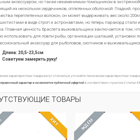
ьным аксессуаром, но также незаменимым помощником в экстренной 
оящий из нескольких сердечников, оплетенных оболочкой. Гладкий, пр
чества переплетенных волокон, он может выдерживать вес около 200
шютистами в виде строп и астронавтами, но теперь паракорд стали 
ха. Главная ценность браслета выживальщика заключается в том, что о
о использовать для ловли рыбы, организации шалашей, установки л
ессиональный аксессуар для рыболовов, охотников и выживальщико
Длина: 20,5-23,5см
Советуем замерить руку!
еские характеристики товара могут отличаться, уточняйте технические характеристики товара
справочный характер и не является публичной офертой
в соответствии с пунктом 2 статьи 43
УТСТВУЮЩИЕ ТОВАРЫ
ХИТ
М
ЖДЁМ