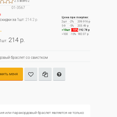
2.5 всего 2
01-3567
з
Цена при покупке:
 скидки за 1шт:
214.2 р.
2шт
-2%
209.916 р
5-9
-5%
203.49 р
.
>10шт
-10%
192.78 р
>100
-15%
182.07 р
214 р.
 1шт:
овый браслет со свистком
мить меня
ия или паракордовый браслет является не только