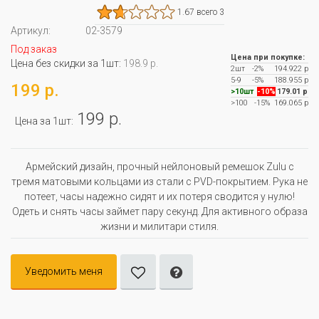
1.67 всего 3
Артикул:
02-3579
Под заказ
Цена при покупке:
Цена без скидки за 1шт:
198.9 р.
2шт
-2%
194.922 р
5-9
-5%
188.955 р
199 р.
>10шт
-10%
179.01 р
>100
-15%
169.065 р
199 р.
Цена за 1шт:
Армейский дизайн, прочный нейлоновый ремешок Zulu с
тремя матовыми кольцами из стали с PVD-покрытием. Рука не
потеет, часы надежно сидят и их потеря сводится у нулю!
Одеть и снять часы займет пару секунд. Для активного образа
жизни и милитари стиля.
Уведомить меня