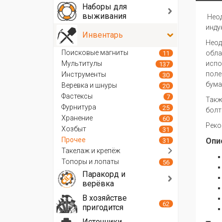
Наборы для
выживания
Неод
инду
Инвентарь
Неод
Поисковые магниты
обла
11
Мультитулы
испо
137
поле
Инструменты
30
бума
Веревка и шнуры
20
Фастексы
7
Такж
Фурнитура
25
болт
Хранение
60
Реко
Хозбыт
31
Прочее
Опи
31
Такелаж и крепёж
Топоры и лопаты
56
Паракорд и
верёвка
В хозяйстве
62
пригодится
Источники