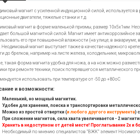
имовый магнит с усиленной индукционной силой, используется в
кционные двигатели, тяжелые станки и т.д.
имовый магнит в форме маленькой призмы, размер 10х5х1мм. Несм
дает большой магнитной силой. Магнит имеет антикоррозийное за
льзовать его при повышенной влажности (на улице, в аквариуме, 
. Неодимовый магнит выступает также в качестве надежного крепе
ги до брелков, например на листе железа, холодильнике, микровол
е, такая форма магнита удобна для ножа, а на нож можно размес
ики при ремонте техники, поиск потерявшегося металлического предм
мендуется использовать при температуре от -50 до +80оC
сание и возможности:
Маленький, но мощный магнитик.
Удобен для хранения, поиска и транспортировки металлическо
Можно из простой отвертки (
и любого другого инструмента
) 
При сложении магнитов, сила хвата увеличивается - 2 магнити
Хранить в недоступном от детей месте! Проглатывание 2х и б
Необходимый по мнению специалистов "ВЖК" элемент Носимого