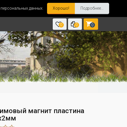
и персональных данных.
Хорошо!
Подробнее...
0
0
0
имовый магнит пластина
х2мм