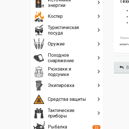
Тех
энергии
Костер
Туристическая
посуда
Технич
Оружие
носит 
Походное
снаряжение
В
Рюкзаки и
подсумки
Экипировка
Средства защиты
Тактические
приборы
Рыбалка
33