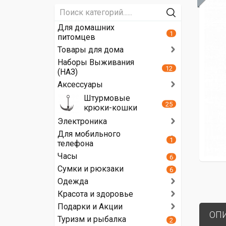
Для домашних
1
питомцев
Товары для дома
Наборы Выживания
12
(НАЗ)
Аксессуары
Штурмовые
25
крюки-кошки
Электроника
Для мобильного
1
телефона
Часы
6
Сумки и рюкзаки
6
Одежда
Красота и здоровье
Подарки и Акции
ОП
Туризм и рыбалка
2