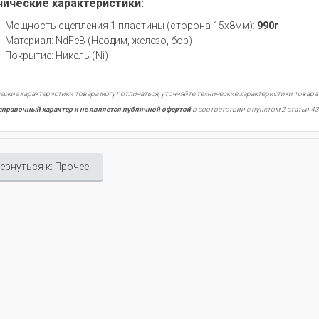
нические характеристики:
Мощность сцепления 1 пластины (сторона 15х8мм):
990г
Материал: NdFeB (Неодим, железо, бор)
Покрытие: Никель (Ni)
еские характеристики товара могут отличаться, уточняйте технические характеристики товара
справочный характер и не является публичной офертой
в соответствии с пунктом 2 статьи 43
ернуться к: Прочее