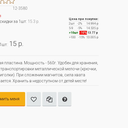
12-3580
з
Цена при покупке:
 скидки за 1шт:
15.3 р.
2шт
-2%
14.994 р
5-9
-5%
14.535 р
>10шт
-10%
13.77 р
>100
-15%
13.005 р
15 р.
 1шт:
я пластина. Мощность - 560г. Удобен для хранения,
 транспортировки металлической мелочи (крючки,
 иголки). При сложении магнитов, сила хвата
ается. Хранить в недоступном от детей месте!
мить меня