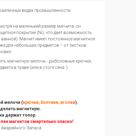
 различных видах промышленности:
отря на маленький размер магнита, он
щитное покрытие (Ni), что дает возможность
в ванной). Магнит имеет постоянное магнитное
жа для небольших предметов – от листков
новке.
тить магнитную мелочь - рыболовные крючки,
ета в траве (или в стоге сена :)
й мелочи (
крючки, болтики, иголки
).
сделать магнитную.
ка держат топор.
олее магнитов смертельно опасно!
 Аварийного Запаса.