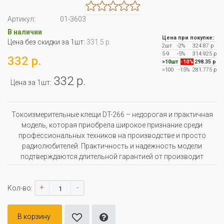
Артикул:
01-3603
В наличии
Цена при покупке:
Цена без скидки за 1шт:
331.5 р.
2шт
-2%
324.87 р
5-9
-5%
314.925 р
332 р.
>10шт
-10%
298.35 р
>100
-15%
281.775 р
332 р.
Цена за 1шт:
Токоизмерительные клещи DT-266 – недорогая и практичная
модель, которая приобрела широкое признание среди
профессиональных техников на производстве и просто
радиолюбителей. Практичность и надежность модели
подтверждаются длительной гарантией от производит
+
-
Кол-во:
В корзину