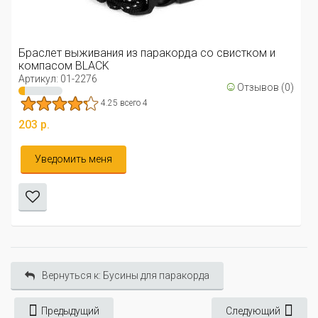
Артикул: 02-2620
2 всего 1
 паракорда со свистком и
28 р.
☺
Отзывов (0)
Уведомить меня
 4
Вернуться к: Бусины для паракорда
Предыдущий
Следующий