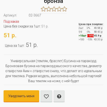
бронза
Артикул:
02-3667
Под заказ
Цена при покупке:
Цена без скидки за 1шт:
51 р.
2шт
-2%
49.98 р
5-9
-5%
48.45 р
51 р.
>10шт
-10%
45.9 р
>100
-15%
43.35 р
51 р.
Цена за 1шт:
Универсальная (темляк, браслет) Бусина на паракорд.
Бронзовая бусина на паракорд высокого качества, диаметр
отверстия 4мм + отверстие снизу, что делает его идеальным
для темляка. Редкая модель, выполнена небольшой партией!
Ваш темляк на ноже, с ней будет
Уведомить меня