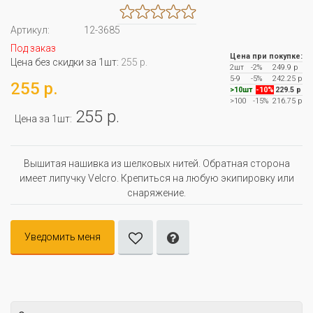
Артикул:
12-3685
Под заказ
Цена при покупке:
Цена без скидки за 1шт:
255 р.
2шт
-2%
249.9 р
5-9
-5%
242.25 р
255 р.
>10шт
-10%
229.5 р
>100
-15%
216.75 р
255 р.
Цена за 1шт:
Вышитая нашивка из шелковых нитей. Обратная сторона
имеет липучку Velcro. Крепиться на любую экипировку или
снаряжение.
Уведомить меня