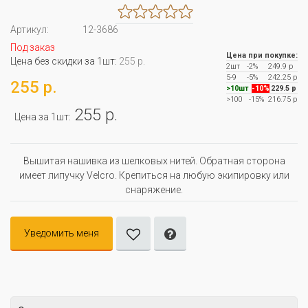
Артикул:
12-3686
Под заказ
Цена при покупке:
Цена без скидки за 1шт:
255 р.
2шт
-2%
249.9 р
5-9
-5%
242.25 р
255 р.
>10шт
-10%
229.5 р
>100
-15%
216.75 р
255 р.
Цена за 1шт:
Вышитая нашивка из шелковых нитей. Обратная сторона
имеет липучку Velcro. Крепиться на любую экипировку или
снаряжение.
Уведомить меня