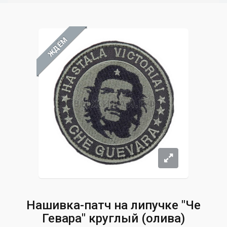
ЖДЁМ
Нашивка-патч на липучке "Че
Гевара" круглый (олива)