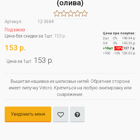
(олива)
Артикул:
12-3694
Под заказ
Цена при покупке:
Цена без скидки за 1шт:
153 р.
2шт
-2%
149.94 р
5-9
-5%
145.35 р
153 р.
>10шт
-10%
137.7 р
>100
-15%
130.05 р
153 р.
Цена за 1шт:
Вышитая нашивка из шелковых нитей. Обратная сторона
имеет липучку Velcro. Крепиться на любую экипировку или
снаряжение.
Уведомить меня