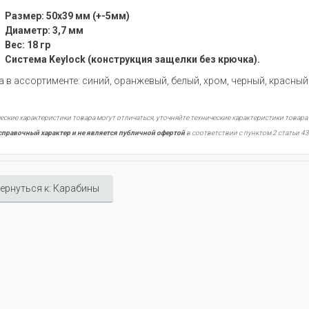
Размер: 50х39 мм (+-5мм)
Диаметр: 3,7 мм
Вес: 18 гр
Система Keylock (конструкция защелки без крючка).
а в ассортименте: синий, оранжевый, белый, хром, черный, красный
еские характеристики товара могут отличаться, уточняйте технические характеристики товара
справочный характер и не является публичной офертой
в соответствии с пунктом 2 статьи 43
ернуться к: Карабины