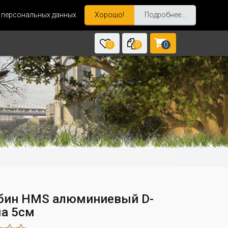
и персональных данных.
Хорошо!
Подробнее...
0
0
0
бин HMS алюминиевый D-
а 5см