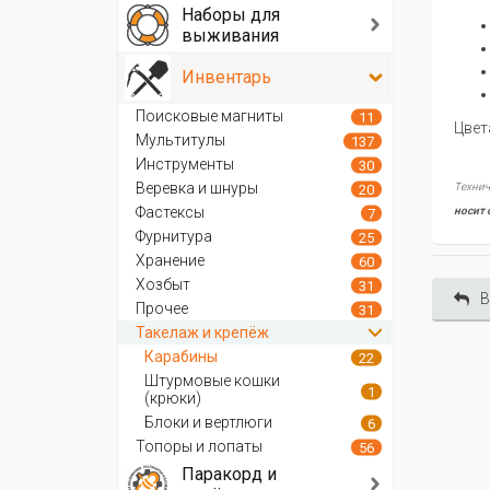
Наборы для
выживания
Инвентарь
Поисковые магниты
11
Цвет
Мультитулы
137
Инструменты
30
Веревка и шнуры
Технич
20
Фастексы
носит 
7
Фурнитура
25
Хранение
60
Хозбыт
31
В
Прочее
31
Такелаж и крепёж
Карабины
22
Штурмовые кошки
1
(крюки)
Блоки и вертлюги
6
Топоры и лопаты
56
Паракорд и