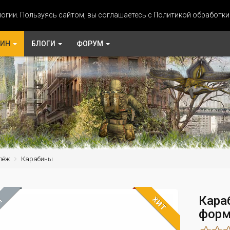
огии. Пользуясь сайтом, вы соглашаетесь с Политикой обработк
ЗИН
БЛОГИ
ФОРУМ
пёж
Карабины
Кара
ХИТ
М
форм