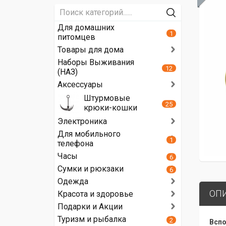
Для домашних
1
питомцев
Товары для дома
Наборы Выживания
12
(НАЗ)
Аксессуары
Штурмовые
25
крюки-кошки
Электроника
Для мобильного
1
телефона
Часы
6
Сумки и рюкзаки
6
Одежда
ОП
Красота и здоровье
Подарки и Акции
Туризм и рыбалка
2
Вспо