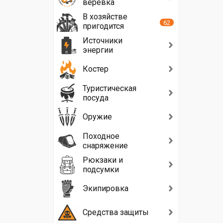
верёвка
В хозяйстве
62
пригодится
Источники
энергии
Костер
Туристическая
посуда
Оружие
Походное
снаряжение
Рюкзаки и
подсумки
Экипировка
Средства защиты