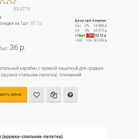
02-3719
з
Цена при покупке:
 скидки за 1шт:
35.7 р.
2шт
-2%
34.986 р
5-9
-5%
33.915 р
>10шт
-10%
32.13 р
>100
-15%
30.345 р
36 р.
 1шт:
тельный карабин с прямой защелкой для средних
 (кружка-спальник-палатка). Алюминий
мить меня
 (кружка-спальник-палатка).