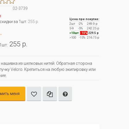
02-3739
з
Цена при покупке:
 скидки за 1шт:
255 р.
2шт
-2%
249.9 р
5-9
-5%
242.25 р
.
>10шт
-10%
229.5 р
>100
-15%
216.75 р
255 р.
 1шт:
нашивка из шелковых нитей. Обратная сторона
пучку Velcro. Крепиться на любую экипировку или
ие.
мить меня