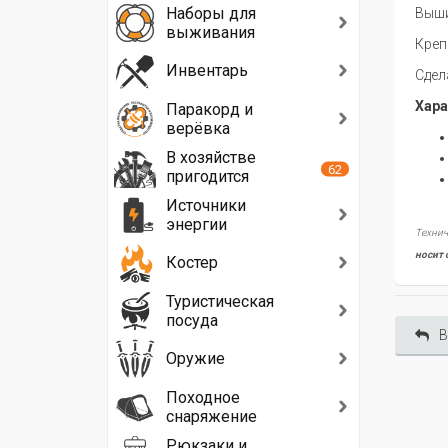
Наборы для
Выши
выживания
Креп
Инвентарь
Сдел
Хара
Паракорд и
верёвка
В хозяйстве
62
пригодится
Источники
энергии
Технич
носит 
Костер
Туристическая
посуда
В
Оружие
Походное
снаряжение
Рюкзаки и