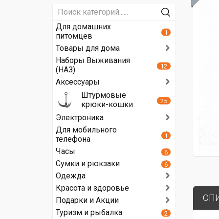
Для домашних
1
питомцев
Товары для дома
Наборы Выживания
12
(НАЗ)
Аксессуары
Штурмовые
25
крюки-кошки
Электроника
Для мобильного
1
телефона
Часы
6
Сумки и рюкзаки
6
Одежда
Красота и здоровье
ОП
Подарки и Акции
Туризм и рыбалка
2