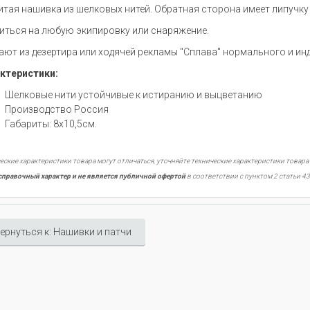
тая нашивка из шелковых нитей. Обратная сторона имеет липучку 
иться на любую экипировку или снаряжение.
ают из дезертира или ходячей рекламы "Сплава" нормального и ин
ктеристики:
Шелковые нити устойчивые к истиранию и выцветанию
Производство Россия
Габариты: 8х10,5см.
еские характеристики товара могут отличаться, уточняйте технические характеристики товара
справочный характер и не является публичной офертой
в соответствии с пунктом 2 статьи 43
ернуться к: Нашивки и патчи