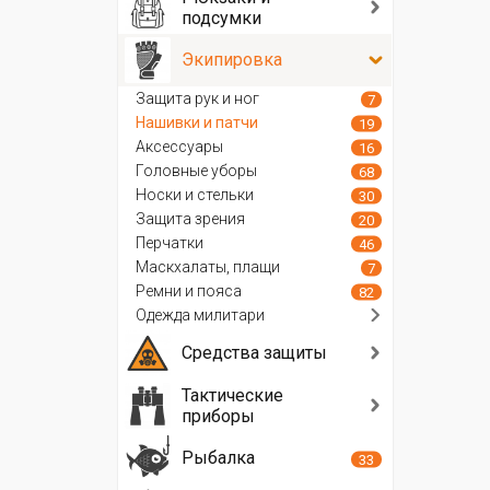
подсумки
Экипировка
Защита рук и ног
7
Нашивки и патчи
19
Аксессуары
16
Головные уборы
68
Носки и стельки
30
Защита зрения
20
Перчатки
46
Маскхалаты, плащи
7
Ремни и пояса
82
Одежда милитари
Средства защиты
Тактические
приборы
Рыбалка
33