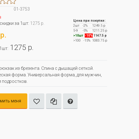
01-3753
з
Цена при покупке:
 скидки за 1шт:
1275 р.
2шт
-2%
1249.5 р
5-9
-5%
1211.25 р
р.
>10шт
-10%
1147.5 р
>100
-15%
1083.75 р
1275 р.
 1шт:
рюкзак из брезента. Спина с дышащей сеткой.
ская форма. Универсальная форма, для мужчин,
 подростков.
мить меня