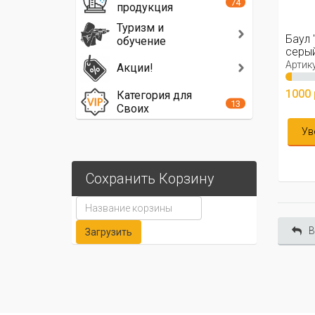
74
продукция
Туризм и
Баул 
обучение
серы
Артику
Акции!
1000 
Категория для
13
Своих
Ув
Сохранить Корзину
В