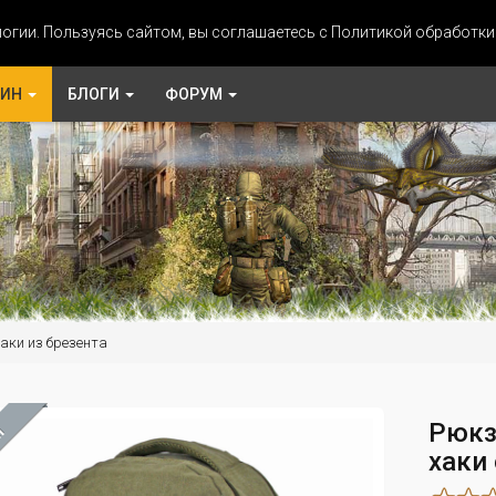
огии. Пользуясь сайтом, вы соглашаетесь с Политикой обработк
ЗИН
БЛОГИ
ФОРУМ
аки из брезента
Рюкз
М
хаки