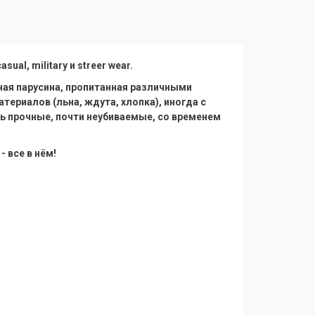
al, military и streer wear.
лотная парусина, пропитанная различными
ериалов (льна, ждута, хлопка), иногда с
нь прочные, почти неубиваемые, со временем
 все в нём!