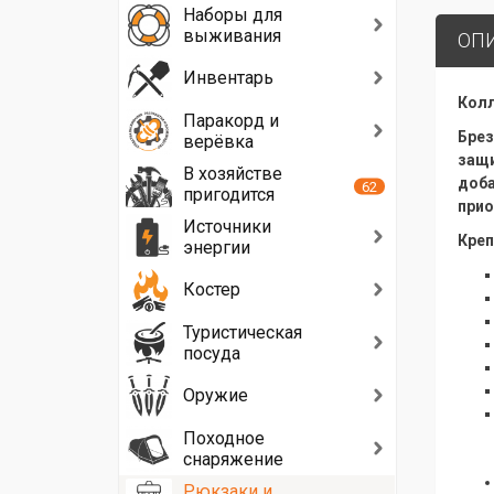
Наборы для
выживания
ОП
Инвентарь
Колл
Паракорд и
Брез
верёвка
защи
В хозяйстве
доба
62
пригодится
прио
Источники
Креп
энергии
Костер
Туристическая
посуда
Оружие
Походное
снаряжение
Рюкзаки и