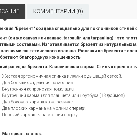
ИСАНИЕ
КОММЕНТАРИИ (0)
екция "Брезент" создана специально для поклонников стилей casu
ент (он же canvas или канвас, tarpaulin или tarpauling) - это п
тными составами. Изготавливается брезент из натуральных мат
влениями синтетического волокна. Рюкзаки из брезента - оче
бретают благородную изношенность.
кий ранец из брезента. Классическая форма. Стиль и прочность -
Жесткая эргономичная спинка и лямки с дышащей сеткой.
Два больших отделения на молнии.
Внутренняя капроновая подкладка.
Внутренний карман для планшета или ноутбука (13 дюймов).
Два боковых кармашка на резинке.
Два плоских кармана на молнии спереди.
Плоский кармашек на молнии сверху.
Материал: хлопок.