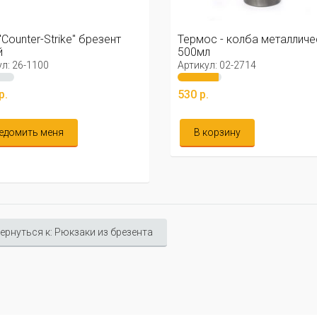
"Counter-Strike" брезент
Термос - колба металличе
й
500мл
л: 26-1100
Артикул: 02-2714
р.
530 р.
едомить меня
В корзину
ернуться к: Рюкзаки из брезента