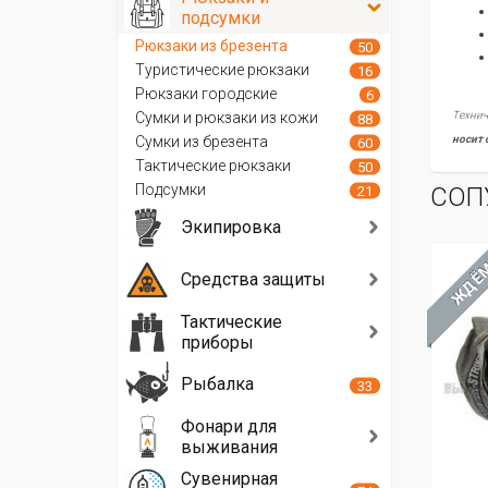
подсумки
Рюкзаки из брезента
50
Туристические рюкзаки
16
Рюкзаки городские
6
Сумки и рюкзаки из кожи
Технич
88
Сумки из брезента
носит 
60
Тактические рюкзаки
50
Подсумки
СОП
21
Экипировка
ЖДЁ
Средства защиты
Тактические
приборы
Рыбалка
33
Фонари для
выживания
Сувенирная