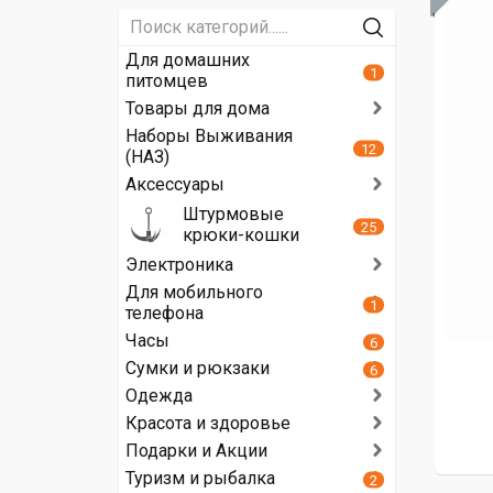
Для домашних
1
питомцев
Товары для дома
Наборы Выживания
12
(НАЗ)
Аксессуары
Штурмовые
25
крюки-кошки
Электроника
Для мобильного
1
телефона
Часы
6
Сумки и рюкзаки
6
Одежда
Красота и здоровье
Подарки и Акции
Туризм и рыбалка
2