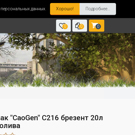
и персональных данных.
Хорошо!
Подробнее...
0
0
0
ак "CaoGen" C216 брезент 20л
 олива