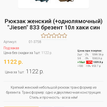
Рюкзак женский (+однолямочный)
"Jiesen" 833 брезент 10л хаки син
Артикул:
01-3758
Под заказ
Цена при покупке:
Цена без скидки за 1шт:
1122 р.
2шт
-2%
1099.56 р
5-9
-5%
1065.9 р
1122 р.
>10шт
-10%
1009.8 р
>100
-15%
953.7 р
1122 р.
Цена за 1шт:
Крепкий женский небольшой рюкзак трансформер из
брезента. Трансформер: одно и двухлямочная конструкция.
Стиль и прочность - все в нём!