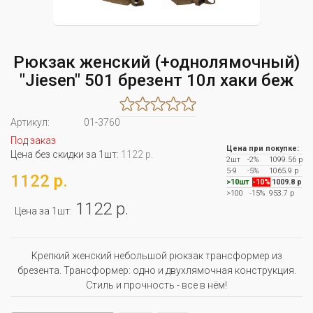
Рюкзак женский (+однолямочный)
"Jiesen" 501 брезент 10л хаки беж
Артикул:
01-3760
Под заказ
Цена при покупке:
Цена без скидки за 1шт:
1122 р.
2шт
-2%
1099.56 р
5-9
-5%
1065.9 р
1122 р.
>10шт
-10%
1009.8 р
>100
-15%
953.7 р
1122 р.
Цена за 1шт:
Крепкий женский небольшой рюкзак трансформер из
брезента. Трансформер: одно и двухлямочная конструкция.
Стиль и прочность - все в нём!