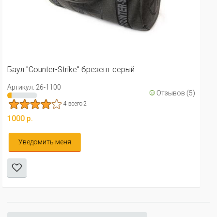
Термос - колба металлический 500мл
Артикул: 02-2714
530 р.
☺
Отзывов (5)
В корзину