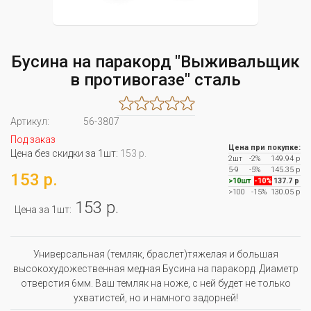
Бусина на паракорд "Выживальщик
в противогазе" сталь
Артикул:
56-3807
Под заказ
Цена при покупке:
Цена без скидки за 1шт:
153 р.
2шт
-2%
149.94 р
5-9
-5%
145.35 р
153 р.
>10шт
-10%
137.7 р
>100
-15%
130.05 р
153 р.
Цена за 1шт:
Универсальная (темляк, браслет)тяжелая и большая
высокохудожественная медная Бусина на паракорд. Диаметр
отверстия 6мм. Ваш темляк на ноже, с ней будет не только
ухватистей, но и намного задорней!