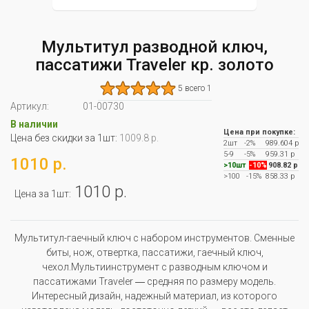
Мультитул разводной ключ,
пассатижи Traveler кр. золото
5 всего 1
Артикул:
01-00730
В наличии
Цена при покупке:
Цена без скидки за 1шт:
1009.8 р.
2шт
-2%
989.604 р
5-9
-5%
959.31 р
1010 р.
>10шт
-10%
908.82 р
>100
-15%
858.33 р
1010 р.
Цена за 1шт:
Мультитул-гаечный ключ с набором инструментов. Сменные
биты, нож, отвертка, пассатижи, гаечный ключ,
чехол.Мультиинструмент с разводным ключом и
пассатижами Traveler ― средняя по размеру модель.
Интересный дизайн, надежный материал, из которого