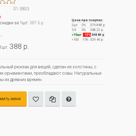
01-3853
з
Цена при покупке:
 скидки за 1шт:
387.6 р.
2шт
-2%
379.848 р
5-9
-5%
368.22 р
.
>10шт
-10%
348.84 р
>100
-15%
329.46 р
388 р.
 1шт:
льный рюкзак для вещей, сделан из холстины, с
и орнаментами, преобладают совы. Натуральные
ы из древних времен.
мить меня