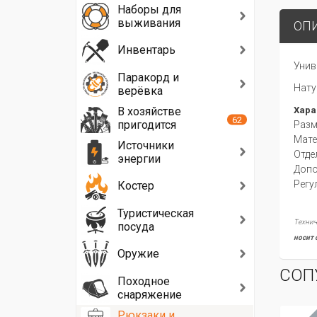
Наборы для
выживания
ОП
Инвентарь
Унив
Паракорд и
Нату
верёвка
В хозяйстве
Хара
62
пригодится
Разм
Мате
Источники
Отде
энергии
Допо
Регу
Костер
Туристическая
Технич
посуда
носит 
Оружие
СОП
Походное
снаряжение
Рюкзаки и