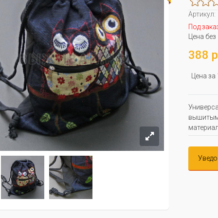
Артикул:
Под зака
Цена без
388 р
Цена за
Универса
вышитым
материал
Уведо