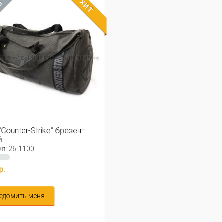
ХИТ
М
"Counter-Strike" брезент
й
л: 26-1100
р.
едомить меня