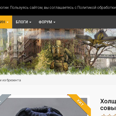
огии. Пользуясь сайтом, вы соглашаетесь с Политикой обработк
ЗИН
БЛОГИ
ФОРУМ
и из брезента
Холщ
ХИТ
М
совы