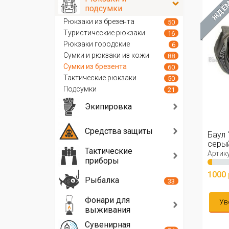
ЖДЁ
подсумки
Рюкзаки из брезента
50
Туристические рюкзаки
16
Рюкзаки городские
6
Сумки и рюкзаки из кожи
88
Сумки из брезента
60
Тактические рюкзаки
50
Подсумки
21
Экипировка
Средства защиты
Баул 
серы
Тактические
Артику
приборы
1000 
Рыбалка
33
Фонари для
Ув
выживания
Сувенирная