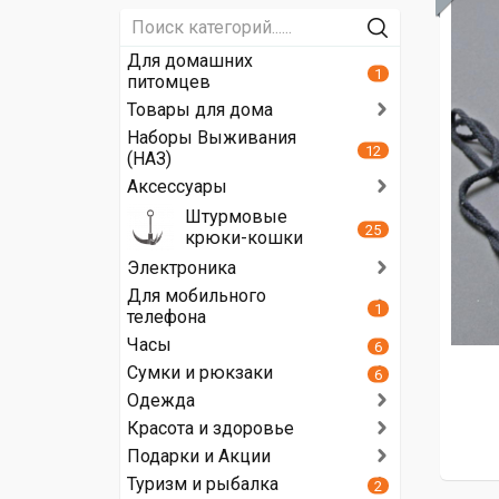
Для домашних
1
питомцев
Товары для дома
Наборы Выживания
12
(НАЗ)
Аксессуары
Штурмовые
25
крюки-кошки
Электроника
Для мобильного
1
телефона
Часы
6
Сумки и рюкзаки
6
Одежда
Красота и здоровье
Подарки и Акции
Туризм и рыбалка
2