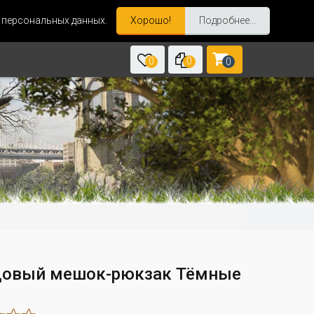
и персональных данных.
Хорошо!
Подробнее...
0
0
0
овый мешок-рюкзак Тёмные