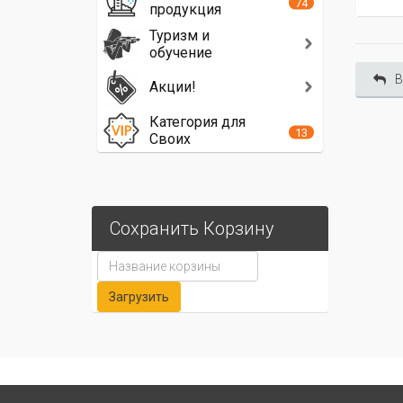
74
продукция
Туризм и
обучение
В
Акции!
Категория для
13
Своих
Сохранить Корзину