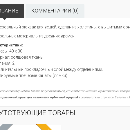
ИСАНИЕ
КОММЕНТАРИИ (0)
ерсальный рюкзак для вещей, сделан из холстины, с вышитыми ор
ральные материалы из древних времен.
ктеристики:
еры: 40 х 30
риал: холщовая ткань
ления: 2
лнительный прокладочный слой между отделениями.
лируемые плечевые канаты (лямки)
еские характеристики товара могут отличаться, уточняйте технические характеристики товара
справочный характер и не является публичной офертой
в соответствии с пунктом 2 статьи 43
УТСТВУЮЩИЕ ТОВАРЫ