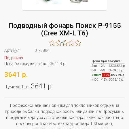
Подводный фонарь Поиск P-9155
(Cree XM-L T6)
Артикул:
01-3864
Под заказ
Цена при покупке:
Цена без скидки за 1шт:
3641.4 р.
2шт
-2%
3568.572 р
5-9
-5%
3459.33 р
3641 р.
>10шт
-10%
3277.26 р
>100
-15%
3095.19 р
3641 р.
Цена за 1шт:
Профессиональная новинка для поклонников отдыха на
природе, рыбалки, подводной охоты или дайвинга. Продуманы
все детали корпуса для стабильной и долговечной работы, с
водонепроницаемостью на уровне до 100 метров,