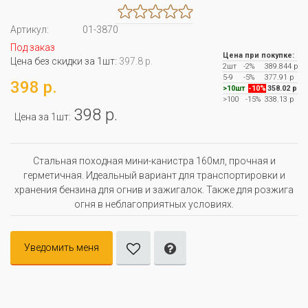
Артикул:
01-3870
Под заказ
Цена при покупке:
Цена без скидки за 1шт:
397.8 р.
2шт
-2%
389.844 р
5-9
-5%
377.91 р
398 р.
>10шт
-10%
358.02 р
>100
-15%
338.13 р
398 р.
Цена за 1шт:
Стальная походная мини-канистра 160мл, прочная и
герметичная. Идеальный вариант для транспортировки и
хранения бензина для огнив и зажигалок. Также для розжига
огня в неблагоприятных условиях.
Уведомить меня