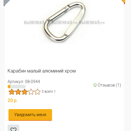
Кар
Арти
рабин малый алюминий хром
29 р
тикул: 08-0944
☺
Отзывов (1)
3 всего 1
 р.
Уведомить меня