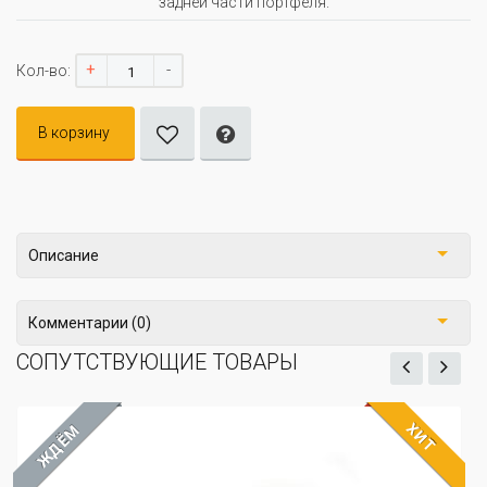
задней части портфеля.
+
-
Кол-во:
В корзину
Описание
Комментарии (0)
СОПУТСТВУЮЩИЕ ТОВАРЫ
ХИТ
ДЁМ
ЖД