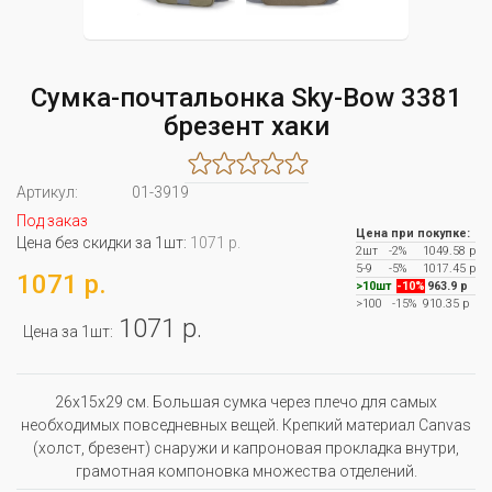
Сумка-почтальонка Sky-Bow 3381
брезент хаки
Артикул:
01-3919
Под заказ
Цена при покупке:
Цена без скидки за 1шт:
1071 р.
2шт
-2%
1049.58 р
5-9
-5%
1017.45 р
1071 р.
>10шт
-10%
963.9 р
>100
-15%
910.35 р
1071 р.
Цена за 1шт:
26x15x29 см. Большая сумка через плечо для самых
необходимых повседневных вещей. Крепкий материал Canvas
(холст, брезент) снаружи и капроновая прокладка внутри,
грамотная компоновка множества отделений.