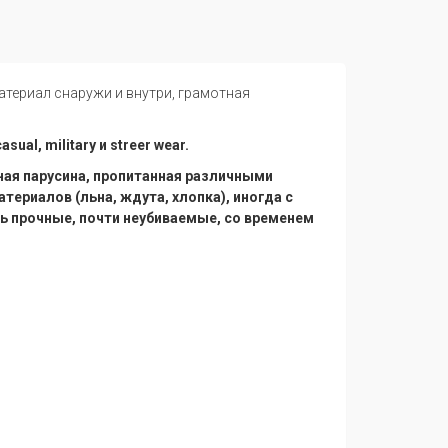
атериал снаружи и внутри, грамотная
al, military и streer wear.
лотная парусина, пропитанная различными
ериалов (льна, ждута, хлопка), иногда с
нь прочные, почти неубиваемые, со временем