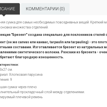
ИСАНИЕ
КОММЕНТАРИИ (0)
няя сумка для самых необходимых повседневных вещей. Крепкий м
оновка множества отделений.
екция "Брезент" создана специально для поклонников стилей casu
ент (он же canvas или канвас, tarpaulin или tarpauling) - это п
тными составами. Изготавливается брезент из натуральных мат
влениями синтетического волокна. Рюкзаки из брезента - оче
бретают благородную изношенность.
ктеристики:
3x27 см.
риал: Хлопковая парусина
ления: 9
шая сумка через плечо
лнительный прокладочный слой между отделениями.
лируемый плечевой ремень