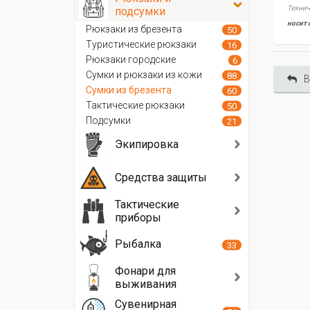
Технич
подсумки
носит 
Рюкзаки из брезента
50
Туристические рюкзаки
16
Рюкзаки городские
6
Сумки и рюкзаки из кожи
88
В
Сумки из брезента
60
Тактические рюкзаки
50
Подсумки
21
Экипировка
Средства защиты
Тактические
приборы
Рыбалка
33
Фонари для
выживания
Сувенирная