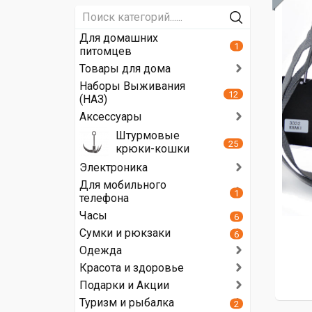
Для домашних
1
питомцев
Товары для дома
Наборы Выживания
12
(НАЗ)
Аксессуары
Штурмовые
25
крюки-кошки
Электроника
Для мобильного
1
телефона
Часы
6
Сумки и рюкзаки
6
Одежда
Красота и здоровье
Подарки и Акции
Туризм и рыбалка
2