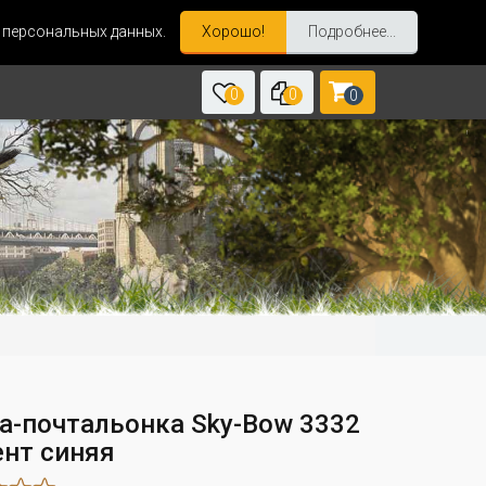
и персональных данных.
Хорошо!
Подробнее...
0
0
0
а-почтальонка Sky-Bow 3332
ент синяя