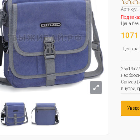
Артикул:
Под зака
Цена без
1071 
Цена за
25x13x27
необходи
Canvas (
внутри, 
Уведо