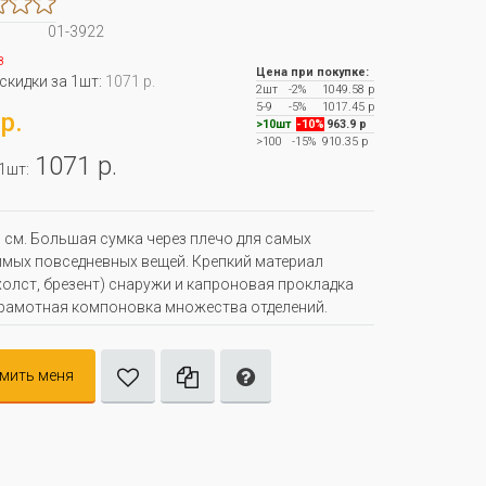
01-3922
з
Цена при покупке:
 скидки за 1шт:
1071 р.
2шт
-2%
1049.58 р
5-9
-5%
1017.45 р
р.
>10шт
-10%
963.9 р
>100
-15%
910.35 р
1071 р.
 1шт:
 см. Большая сумка через плечо для самых
мых повседневных вещей. Крепкий материал
холст, брезент) снаружи и капроновая прокладка
грамотная компоновка множества отделений.
мить меня