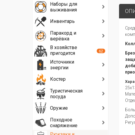
Наборы для
выживания
ОП
Инвентарь
Сред
Паракорд и
комп
верёвка
Колл
В хозяйстве
62
пригодится
Брез
защи
Источники
доба
энергии
прио
Костер
Хара
25x1
Туристическая
Мате
посуда
Отде
Оружие
Боль
Допо
Походное
Регу
снаряжение
Рюкзаки и