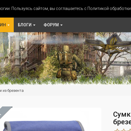
огии. Пользуясь сайтом, вы соглашаетесь с Политикой обработк
ЗИН
БЛОГИ
ФОРУМ
и из брезента
Сумк
М
брез