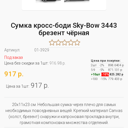
Сумка кросс-боди Sky-Bow 3443
брезент чёрная
Артикул:
01-3929
Под заказ
Цена при покупке:
Цена без скидки за 1шт:
916.98 р.
2шт
-2%
898.6404 р
5-9
-5%
871.131 р
917 р.
>10шт
-10%
825.282 р
>100
-15%
779.433 р
917 р.
Цена за 1шт:
20x11x23 см. Небольшая сумка через плечо для самых
необходимых повседневных вещей. Крепкий материал Canvas
(холст, брезент) снаружи и капроновая прокладка внутри,
грамотная компоновка множества отделений.