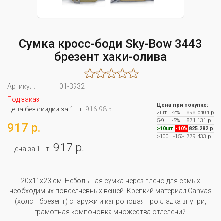
Сумка кросс-боди Sky-Bow 3443
брезент хаки-олива
Артикул:
01-3932
Под заказ
Цена при покупке:
Цена без скидки за 1шт:
916.98 р.
2шт
-2%
898.6404 р
5-9
-5%
871.131 р
917 р.
>10шт
-10%
825.282 р
>100
-15%
779.433 р
917 р.
Цена за 1шт:
20x11x23 см. Небольшая сумка через плечо для самых
необходимых повседневных вещей. Крепкий материал Canvas
(холст, брезент) снаружи и капроновая прокладка внутри,
грамотная компоновка множества отделений.