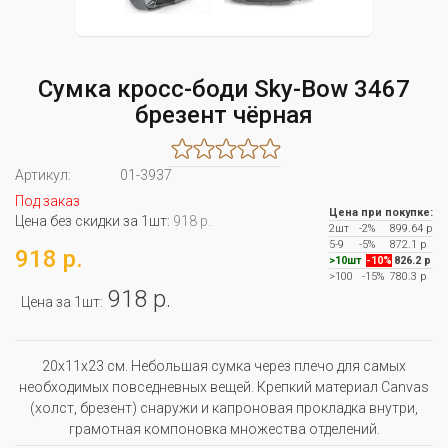
Сумка кросс-боди Sky-Bow 3467
брезент чёрная
Артикул:
01-3937
Под заказ
Цена при покупке:
Цена без скидки за 1шт:
918 р.
2шт
-2%
899.64 р
5-9
-5%
872.1 р
918 р.
>10шт
-10%
826.2 р
>100
-15%
780.3 р
918 р.
Цена за 1шт:
20x11x23 см. Небольшая сумка через плечо для самых
необходимых повседневных вещей. Крепкий материал Canvas
(холст, брезент) снаружи и капроновая прокладка внутри,
грамотная компоновка множества отделений.