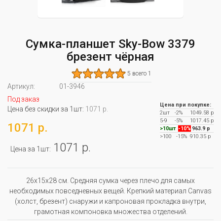
Сумка-планшет Sky-Bow 3379
брезент чёрная
5 всего 1
Артикул:
01-3946
Под заказ
Цена при покупке:
Цена без скидки за 1шт:
1071 р.
2шт
-2%
1049.58 р
5-9
-5%
1017.45 р
1071 р.
>10шт
-10%
963.9 р
>100
-15%
910.35 р
1071 р.
Цена за 1шт:
26x15x28 см. Средняя сумка через плечо для самых
необходимых повседневных вещей. Крепкий материал Canvas
(холст, брезент) снаружи и капроновая прокладка внутри,
грамотная компоновка множества отделений.