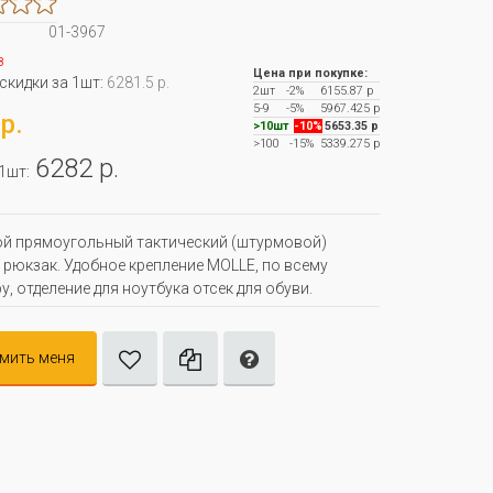
01-3967
з
Цена при покупке:
 скидки за 1шт:
6281.5 р.
2шт
-2%
6155.87 р
5-9
-5%
5967.425 р
р.
>10шт
-10%
5653.35 р
>100
-15%
5339.275 р
6282 р.
 1шт:
й прямоугольный тактический (штурмовой)
рюкзак. Удобное крепление MOLLE, по всему
у, отделение для ноутбука отсек для обуви.
мить меня