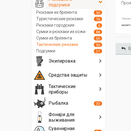
Прои
подсумки
Рюкзаки из брезента
50
Туристические рюкзаки
16
Технич
Рюкзаки городские
6
носит 
Сумки и рюкзаки из кожи
88
Сумки из брезента
60
Тактические рюкзаки
50
В
Подсумки
21
Экипировка
Средства защиты
Тактические
приборы
Рыбалка
33
Фонари для
выживания
Сувенирная