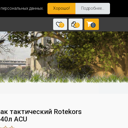
и персональных данных.
Хорошо!
Подробнее...
0
0
0
ак тактический Rotekors
 40л ACU