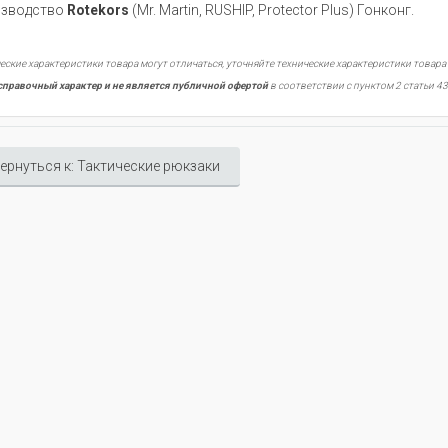
зводство
Rotekors
(Mr. Martin, RUSHIP, Protector Plus) Гонконг.
еские характеристики товара могут отличаться, уточняйте технические характеристики товара
справочный характер и не является публичной офертой
в соответствии с пунктом 2 статьи 43
ернуться к: Тактические рюкзаки