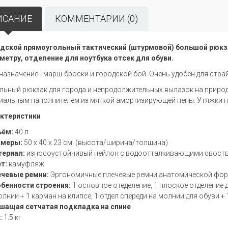
ИСАНИЕ
КОММЕНТАРИИ (0)
дской прямоугольный тактический (штурмовой) большой рюкза
метру, отделение для ноутбука отсек для обуви.
назначение - марш-броски и городской бой. Очень удобен для стра
льный рюкзак для города и непродолжительных вылазок на природ
иальным наполнителем из мягкой амортизирующей пены. Утяжки на
ктеристики
ъём:
40 л
змеры:
50 х 40 х 23 см. (высота/ширина/толщина)
териал:
износоустойчивый нейлон с водоотталкивающими своств
ет:
камуфляж
ечевые ремни:
Эргономичные плечевые ремни анатомической фор
обенности строения:
1 основное отеделение, 1 плоское отделение 
олнии + 1 карман на клипсе, 1 отдел спереди на молнии для обуви +
шащая сетчатая подкладка на спине
:
1.5 кг