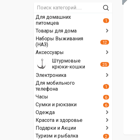
Для домашних
1
питомцев
Товары для дома
Наборы Выживания
12
(НАЗ)
Аксессуары
Штурмовые
25
крюки-кошки
Электроника
Для мобильного
1
телефона
Часы
6
Сумки и рюкзаки
6
Одежда
Красота и здоровье
Подарки и Акции
Туризм и рыбалка
2