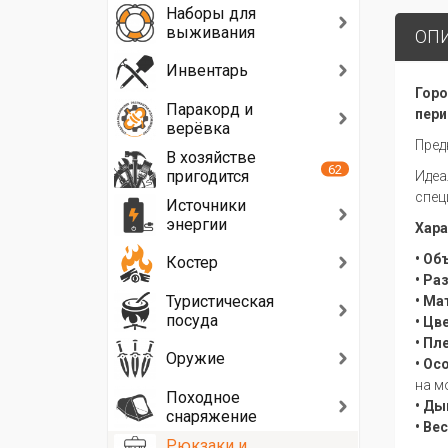
Наборы для
выживания
ОП
Инвентарь
Горо
Паракорд и
пери
верёвка
Пред
В хозяйстве
62
пригодится
Идеа
спец
Источники
энергии
Хара
• Об
Костер
• Ра
Туристическая
• Ма
посуда
• Цв
• Пл
Оружие
• Ос
на м
Походное
• Ды
снаряжение
• Вес
Рюкзаки и