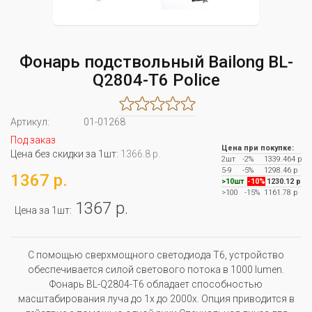
Фонарь подствольный Bailong BL-
Q2804-T6 Police
Артикул:
01-01268
Под заказ
Цена при покупке:
Цена без скидки за 1шт:
1366.8 р.
2шт
-2%
1339.464 р
5-9
-5%
1298.46 р
1367 р.
>10шт
-10%
1230.12 р
>100
-15%
1161.78 р
1367 р.
Цена за 1шт:
С помощью сверхмощного светодиода Т6, устройство
обеспечивается силой светового потока в 1000 lumen.
Фонарь BL-Q2804-T6 обладает способностью
масштабирования луча до 1х до 2000х. Опция приводится в