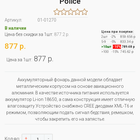
Police
Артикул:
01-01270
В наличии
Цена при покупке:
Цена без скидки за 1шт:
877.2 р.
2шт
-2%
859.656 р
5-9
-5%
833.34 р
877 р.
>10шт
-10%
789.48 р
>100
-15%
745.62 р
877 р.
Цена за 1шт:
Аккумуляторный фонарь данной модели обладает
металлическим корпусом на основе авиационного
алюминия. В качестве источника питания используется
аккумулятор Li-ion 18650, а сама конструкция имеет отличную
влагозащиту.Устройство снабжено CREE диодами XML-T6 и
режимом, позволяющим подать сигнал бедствия, ремешком,
чтобы закрепить его на запястье.
+
-
Кол-во: