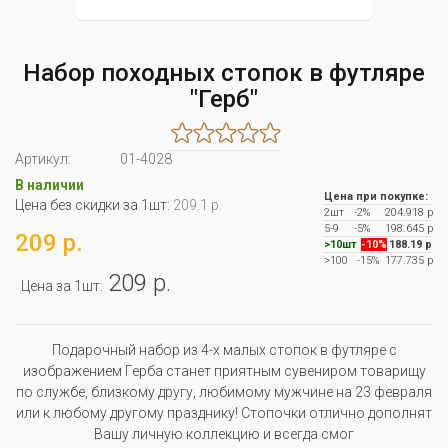
Набор походных стопок в футляре
"Герб"
Артикул:
01-4028
В наличии
Цена при покупке:
Цена без скидки за 1шт:
209.1 р.
2шт
-2%
204.918 р
5-9
-5%
198.645 р
209 р.
>10шт
-10%
188.19 р
>100
-15%
177.735 р
209 р.
Цена за 1шт:
Подарочный набор из 4-х малых стопок в футляре с
изображением Герба станет приятным сувениром товарищу
по службе, близкому другу, любимому мужчине на 23 февраля
или к любому другому празднику! Стопочки отлично дополнят
Вашу личную коллекцию и всегда смог