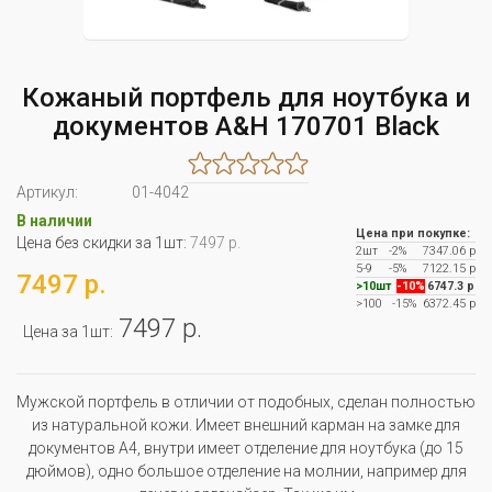
Кожаный портфель для ноутбука и
документов A&H 170701 Black
Артикул:
01-4042
В наличии
Цена при покупке:
Цена без скидки за 1шт:
7497 р.
2шт
-2%
7347.06 р
5-9
-5%
7122.15 р
7497 р.
>10шт
-10%
6747.3 р
>100
-15%
6372.45 р
7497 р.
Цена за 1шт:
Мужской портфель в отличии от подобных, сделан полностью
из натуральной кожи. Имеет внешний карман на замке для
документов А4, внутри имеет отделение для ноутбука (до 15
дюймов), одно большое отделение на молнии, например для